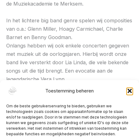
de Muziekacademie te Merksem.
In het lichtere big band genre spelen wij composities
van o.a.: Glenn Miller, Hoagy Carmichael, Charlie
Barnet en Benny Goodman.
Onlangs hebben wij ook enkele concerten gegeven
met muziek uit de oorlogsjaren. Hierbij wordt onze
band live versterkt door Lia Linda, die vele bekende
songs uit die tijd brengt. Een evocatie aan de
legendarische Vera Lynn.
Toestemming beheren
Tot slot brengt de concertband nog ernstige
jazzmuziek bewerkt voor een grotere formatie:
Om de beste gebruikerservaring te bieden, gebruiken we
technologieën zoals cookies om apparaatinformatie op te slaan
George Gershwin, Duke Ellington, Count Basie, Stan
en/of te raadplegen. Door in te stemmen met deze technologieën
Kenton en Dave Brubeck.
kunnen we gegevens zoals surfgedrag of unieke ID's op deze site
verwerken. Het niet instemmen of intrekken van toestemming kan
bepaalde functies en mogelijkheden negatief beïnvloeden.