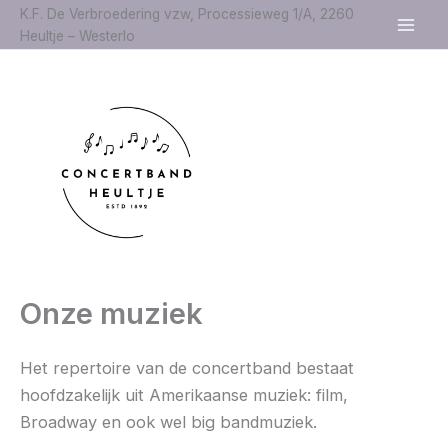
Spring
K.F. De Verbroedering vzw, Processieweg 1/A, 2260
Heultje – Westerlo
naar
de
inhoud
Onze muziek
Het repertoire van de concertband bestaat
hoofdzakelijk uit Amerikaanse muziek: film,
Broadway en ook wel big bandmuziek.